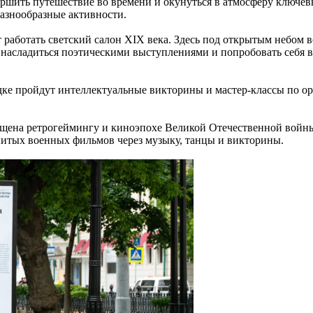
ршить путешествие во времени и окунуться в атмосферу ключев
разнообразные активности.
т работать светский салон XIX века. Здесь под открытым небом 
насладиться поэтическими выступлениями и попробовать себя в 
дке пройдут интеллектуальные викторины и мастер-классы по о
на ретрогеймингу и киноэпохе Великой Отечественной войны. Г
енитых военных фильмов через музыку, танцы и викторины.