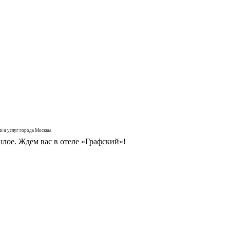
и и услуг города Москвы
лое. Ждем вас в отеле «Графский»!