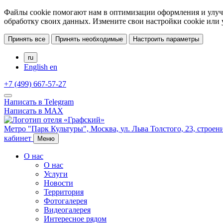
Файлы cookie помогают нам в оптимизации оформления и улучш
обработку своих данных. Измените свои настройки cookie или
Принять все
Принять необходимые
Настроить параметры
ru
English
en
+7 (499) 667-57-27
Написать в Telegram
Написать в MAX
Метро "Парк Культуры",
Москва,
ул. Льва Толстого, 23, строен
кабинет
Меню
О нас
О нас
Услуги
Новости
Территория
Фотогалерея
Видеогалерея
Интересное рядом